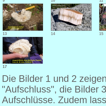
9
10
11
13
14
15
17
Die Bilder 1 und 2 zeig
"Aufschluss", die Bilder 
Aufschlüsse. Zudem las